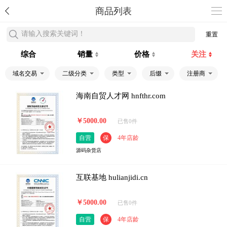
商品列表
请输入搜索关键词！
重置
综合
销量
价格
关注
域名交易
二级分类
类型
后缀
注册商
海南自贸人才网 hnfthr.com
￥5000.00
已售0件
自营
保
4年店龄
源码杂货店
互联基地 hulianjidi.cn
￥5000.00
已售0件
自营
保
4年店龄