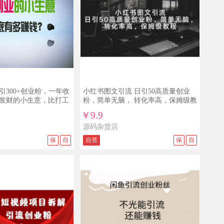
引300+创业粉，一年收
小红书图文引流 日引50高质量创业
声发财的小生意，比打工
粉，简单无脑， 转化率高，保姆级教
程
￥9.9
源码杂货店
保
自
自营
保
自