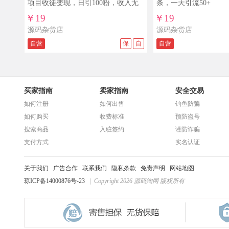
项目收徒变现，日引100粉，收入无
条，一天引流50+
上限
￥19
￥19
源码杂货店
源码杂货店
自营
保
自
自营
买家指南
卖家指南
安全交易
如何注册
如何出售
钓鱼防骗
如何购买
收费标准
预防盗号
搜索商品
入驻签约
谨防诈骗
支付方式
实名认证
关于我们
广告合作
联系我们
隐私条款
免责声明
网站地图
琼ICP备14000876号-23
| Copyright 2026 源码淘网 版权所有