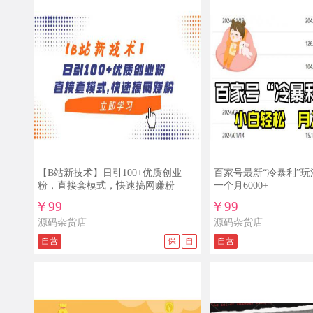
【B站新技术】日引100+优质创业
百家号最新“冷暴利”
粉，直接套模式，快速搞网赚粉
一个月6000+
￥99
￥99
源码杂货店
源码杂货店
自营
保
自
自营