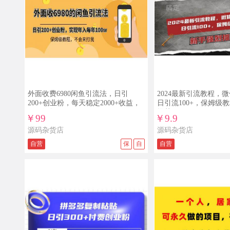
外面收费6980闲鱼引流法，日引
2024最新引流教程，
200+创业粉，每天稳定2000+收益，
日引流100+，保姆级
保姆级教程
推荐
￥99
￥9.9
源码杂货店
源码杂货店
自营
保
自
自营