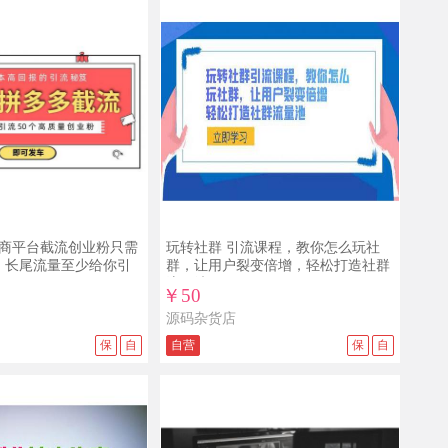
商平台截流创业粉只需
玩转社群 引流课程，教你怎么玩社
，长尾流量至少给你引
群，让用户裂变倍增，轻松打造社群
流量池
￥50
源码杂货店
保
自
自营
保
自