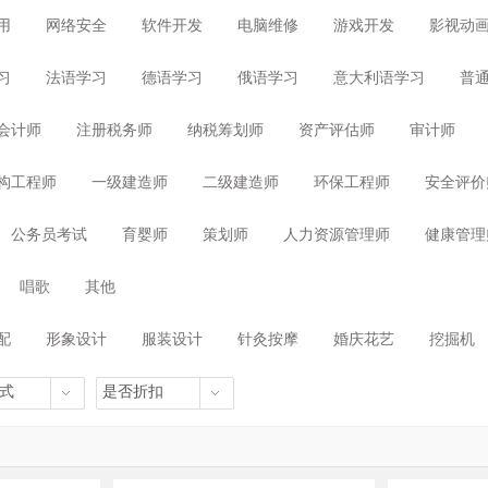
用
网络安全
软件开发
电脑维修
游戏开发
影视动
习
法语学习
德语学习
俄语学习
意大利语学习
普
会计师
注册税务师
纳税筹划师
资产评估师
审计师
构工程师
一级建造师
二级建造师
环保工程师
安全评价
其他
公务员考试
育婴师
策划师
人力资源管理师
健康管理
唱歌
其他
配
形象设计
服装设计
针灸按摩
婚庆花艺
挖掘机
点心师
咖啡师
茶艺师
调酒师
其他
式
是否折扣