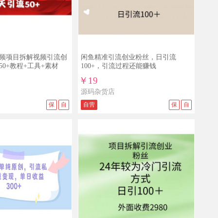
频项目拆解视频引流创
闲鱼精准引流创业粉丝，日引流
0+教程+工具+素材
100+，引流过程还能赚钱
￥19
源码杂货店
保
自
自营
保
自