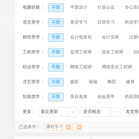
电脑软硬
：
不限
平面设计
行业认证
办公应
件
电子商务
数通网络
其他课程
语言类学
：
不限
英语学习
日语学习
韩语学
习
财经类学
：
不限
会计电算化
会计实务
注册
习
工程类学
：
不限
监理工程师
造价工程师
结
习
城市规划师
安全工程师
电气工程师
职业类学
：
不限
网络工程师
网络安全工程师
习
广告设计师
教师证
其他
才艺类学
：
不限
摄影
瑜伽
舞蹈
健身
习
技能类学
：
不限
美容美发
化妆美甲
色彩搭
习
汽车美容
焊工
手机维修
厨师
更多：
最近更新
是否精选
发货形
已选条件：
课程学习