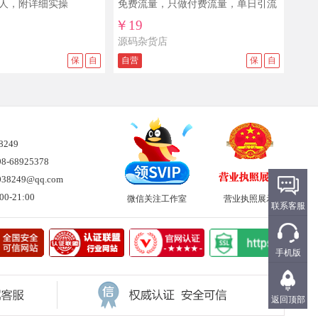
人，附详细实操
免费流量，只做付费流量，单日引流
100+
￥19
源码杂货店
保
自
自营
保
自
38249
-68925378
8249@qq.com
0-21:00
微信关注工作室
营业执照展示
联系客服
手机版
返回顶部