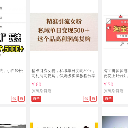
玩法，小白轻松
精准引流女粉，私域单日变现500+，
淘宝拼多多电
高利润高复购，保姆级实操教程分享
要花上1分钱
流50粉
￥60
￥50
源码杂货店
源码杂货店
保
自
自营
保
自
自营