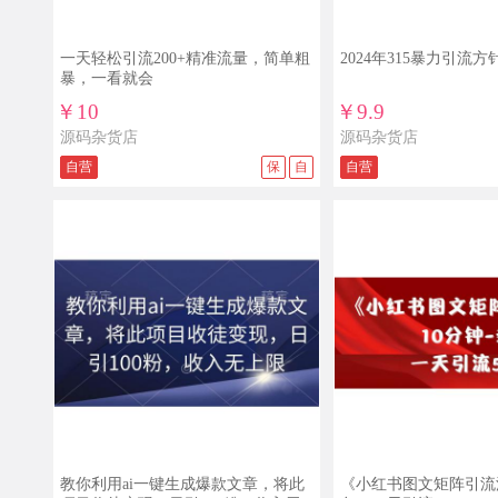
一天轻松引流200+精准流量，简单粗
2024年315暴力引流方
暴，一看就会
￥10
￥9.9
源码杂货店
源码杂货店
自营
保
自
自营
教你利用ai一键生成爆款文章，将此
《小红书图文矩阵引流法