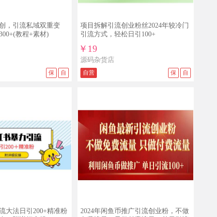
创，引流私域双重变
项目拆解引流创业粉丝2024年较冷门
00+(教程+素材)
引流方式，轻松日引100+
￥19
源码杂货店
保
自
自营
保
自
流大法日引200+精准粉
2024年闲鱼币推广引流创业粉，不做