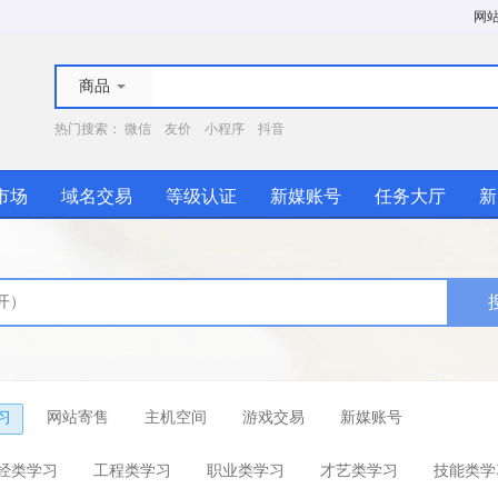
网
商品
热门搜索：
微信
友价
小程序
抖音
市场
域名交易
等级认证
新媒账号
任务大厅
新
习
网站寄售
主机空间
游戏交易
新媒账号
经类学习
工程类学习
职业类学习
才艺类学习
技能类学