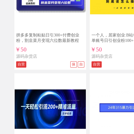
拼多多复制粘贴日引300+付费创业
一个人，居家创业:B站
粉，割韭菜月变现六位数最新教程
单账号日引创业粉100
5W
￥50
￥50
源码杂货店
源码杂货店
自营
保
自
自营