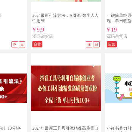
针
2024最新引流方法，A引流-数字人人
一键简单纯原
性思维
现，单日收益3
￥9.9
￥19
源码杂货店
源码杂货店
保
自
自营
保
自
自营
》10分钟-
2024年最新工具号引流精准高质量自
小红书暴力引