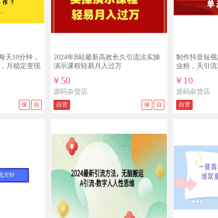
每天10分钟，
2024年B站最新高效长久引流法实操
制作抖音短视
+，月稳定变现
演示课程轻易月入过万
业粉，天引流5
￥50
￥10
源码杂货店
源码杂货店
保
自
自营
保
自
自营