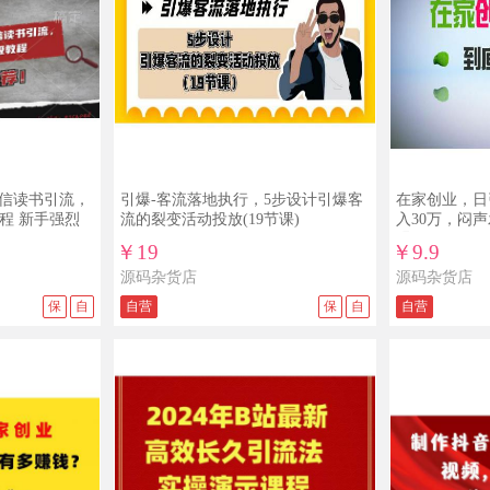
微信读书引流，
引爆-客流落地执行，5步设计引爆客
在家创业，日
教程 新手强烈
流的裂变活动投放(19节课)
入30万，闷
强
￥19
￥9.9
源码杂货店
源码杂货店
保
自
自营
保
自
自营