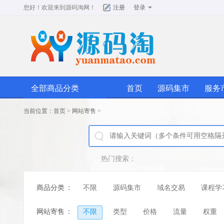
您好！欢迎来到
源码淘网
！
注册
登录
全部商品分类
首页
源码集市
服务
当前位置：
首页
>
网站寄售
>
热门搜索：
商品分类
：
不限
源码集市
域名交易
课程学
网站寄售
：
不限
类型
价格
流量
权重