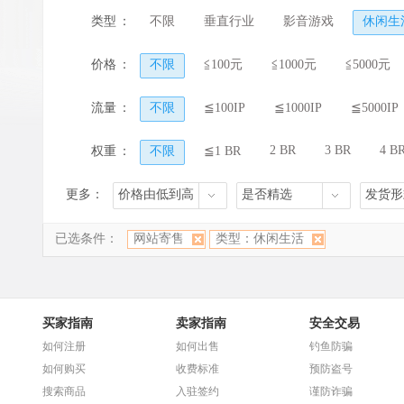
类型
：
不限
垂直行业
影音游戏
休闲生
价格
：
不限
≦100元
≦1000元
≦5000元
流量
：
不限
≦100IP
≦1000IP
≦5000IP
2 BR
3 BR
4 B
权重
：
不限
≦1 BR
更多：
价格由低到高
是否精选
发货形
已选条件：
网站寄售
类型：休闲生活
买家指南
卖家指南
安全交易
如何注册
如何出售
钓鱼防骗
如何购买
收费标准
预防盗号
搜索商品
入驻签约
谨防诈骗