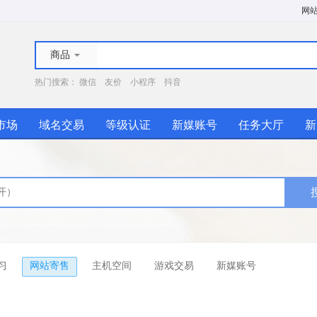
网
商品
热门搜索：
微信
友价
小程序
抖音
市场
域名交易
等级认证
新媒账号
任务大厅
新
习
网站寄售
主机空间
游戏交易
新媒账号