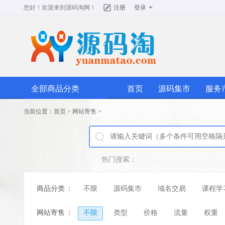
您好！欢迎来到
源码淘网
！
注册
登录
全部商品分类
首页
源码集市
服务
当前位置：
首页
>
网站寄售
>
热门搜索：
商品分类
：
不限
源码集市
域名交易
课程学
网站寄售
：
不限
类型
价格
流量
权重