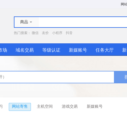
网
商品
热门搜索：
微信
友价
小程序
抖音
市场
域名交易
等级认证
新媒账号
任务大厅
新
习
网站寄售
主机空间
游戏交易
新媒账号