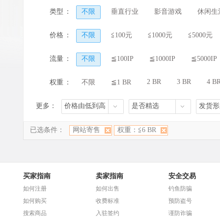
类型
：
不限
垂直行业
影音游戏
休闲生
价格
：
不限
≦100元
≦1000元
≦5000元
流量
：
不限
≦100IP
≦1000IP
≦5000IP
2 BR
3 BR
4 B
权重
：
不限
≦1 BR
更多：
价格由低到高
是否精选
发货形
已选条件：
网站寄售
权重：≦6 BR
买家指南
卖家指南
安全交易
如何注册
如何出售
钓鱼防骗
如何购买
收费标准
预防盗号
搜索商品
入驻签约
谨防诈骗