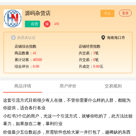
源码杂货店
逛逛
个人
自营
保
4年
执照未认证
海南海口市
店铺综合指数
店铺经营指数
商品数量：
41
共交易：
3
笔
累计访客：
49500
月交易：
0
笔
综合评分：
0.00
月成交：
0.00
元
商品详情
用户评价
交易规则
这套引流方式目前很少有人在做，不管你需要什么样的人群，都能为
你提供，适合各行各业
小红书3个亿的用户，光这一个引流方式，就够你吃的了，此方法比较
暴力，如果放在二奢，暴利行业
价值最少五位数起步，所需软件也给大家一并打包了，越稀缺的东西