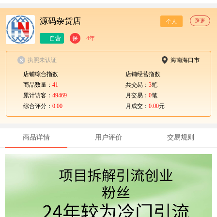
源码杂货店
逛逛
个人
自营
保
4年
执照未认证
海南海口市
店铺综合指数
店铺经营指数
商品数量：
41
共交易：
3
笔
累计访客：
49469
月交易：
0
笔
综合评分：
0.00
月成交：
0.00
元
商品详情
用户评价
交易规则