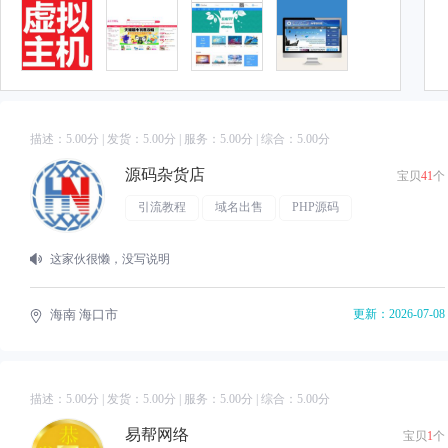
描述：
5.00
分 | 发货：
5.00
分 | 服务：
5.00
分 | 综合：
5.00
分
源码杂货店
宝贝
41
个
引流教程
域名出售
PHP源码
网络工程师教程
这家伙很懒，没写说明
海南 海口市
更新：2026-07-08
描述：
5.00
分 | 发货：
5.00
分 | 服务：
5.00
分 | 综合：
5.00
分
易帮网络
宝贝
1
个