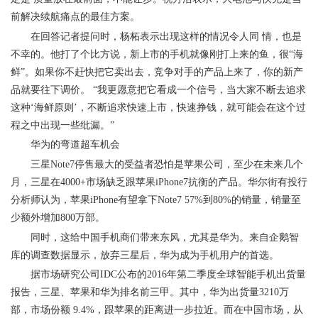
前解决续航痛点的最佳方案。
在回答记者提问时，杨柘表示出现这样的情况令人同 情，也是
不幸的。他打了个比方说，新上市的手机就像刚打上来的鱼，很“海
鲜”。如果你不赶快把它卖出去，竞争对手的产品上来了，你的新产
品就要往下调价。 “我更愿意把它看成一个信号，当大家不断去追求
这种‘海鲜原则’，不断追求快速上市，快速挣钱，就可能会在这个过
程之中出现一些纰漏。”
华为的弯道超车机会
三星Note7停售最大的受益者恐怕是苹果公司，至少在未来几个
月，三星在4000+市场缺乏跟苹果iPhone7抗衡的产品。华尔街有投行
分析师认为，苹果iPhone有望拿下Note7 57%到80%的销量，销量至
少额外增加800万部。
同时，这给中国手机商们带来东风，尤其是华为。来自企鹅智
库的调查数据显示，放弃三星后，华为成为手机用户的首选。
据市场研究公司IDC公布的2016年第二季度全球智能手机出货量
报告，三星、苹果和华为排名前三甲。其中，华为出货量3210万
部，市场份额 9.4%，跟苹果的距离进一步拉近。而在中国市场，从