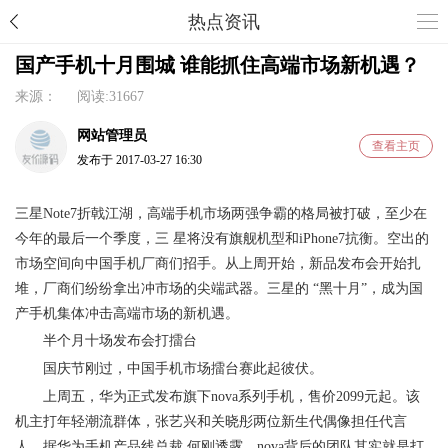
热点资讯
国产手机十月围城 谁能抓住高端市场新机遇？
来源： 阅读:31667
网站管理员
查看主页
发布于 2017-03-27 16:30
三星Note7折戟江湖，高端手机市场两强争霸的格局被打破，至少在
今年的最后一个季度，三 星将没有旗舰机型和iPhone7抗衡。空出的
市场空间向中国手机厂商们招手。从上周开始，新品发布会开始扎
堆，厂商们纷纷拿出冲市场的尖端武器。三星的 “黑十月”，成为国
产手机集体冲击高端市场的新机遇。
半个月十场发布会打擂台
国庆节刚过，中国手机市场擂台赛此起彼伏。
上周五，华为正式发布旗下nova系列手机，售价2099元起。该
机主打年轻潮流群体，张艺兴和关晓彤两位新生代偶像担任代言
人。据华为手机产品线总裁 何刚透露，nova背后的团队其实就是打