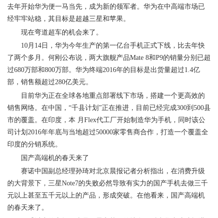
去年开始华为便一马当先，成为新的领军者。华为在中高端市场已
经牢牢站稳，其目标是超越三星和苹果。
现在弯道超车的机会来了。
10月14日，华为今年生产的第一亿台手机正式下线，比去年快
了两个多月。何刚公布说，两大旗舰产品Mate 8和P9的销量分别已超
过680万部和800万部。华为终端2016年的目标是出货量超过1.4亿
部，销售额超过280亿美元。
目前华为正在全球各地重点部署线下市场，搭建一个更高效的
销售网络。在中国，“千县计划”正在推进，目前已经完成300到500县
市的覆盖。在印度，本 月Flex代工厂开始制造华为手机，同时该公
司计划2016年年底与当地超过50000家零售商合作，打造一个覆盖全
印度的分销系统。
国产高端机的春天来了
赛诺中国副总经理孙琦对北京晨报记者分析指出，在消费升级
的大背景下，三星Note7的失败必然导致有实力的国产手机去做三千
元以上甚至五千元以上的产品，形成突破。在他看来，国产高端机
的春天来了。