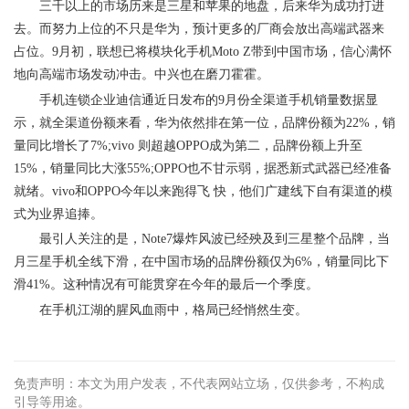
三千以上的市场历来是三星和苹果的地盘，后来华为成功打进
去。而努力上位的不只是华为，预计更多的厂商会放出高端武器来
占位。9月初，联想已将模块化手机Moto Z带到中国市场，信心满怀
地向高端市场发动冲击。中兴也在磨刀霍霍。
手机连锁企业迪信通近日发布的9月份全渠道手机销量数据显
示，就全渠道份额来看，华为依然排在第一位，品牌份额为22%，销
量同比增长了7%;vivo 则超越OPPO成为第二，品牌份额上升至
15%，销量同比大涨55%;OPPO也不甘示弱，据悉新式武器已经准备
就绪。vivo和OPPO今年以来跑得飞 快，他们广建线下自有渠道的模
式为业界追捧。
最引人关注的是，Note7爆炸风波已经殃及到三星整个品牌，当
月三星手机全线下滑，在中国市场的品牌份额仅为6%，销量同比下
滑41%。这种情况有可能贯穿在今年的最后一个季度。
在手机江湖的腥风血雨中，格局已经悄然生变。
免责声明：本文为用户发表，不代表网站立场，仅供参考，不构成
引导等用途。