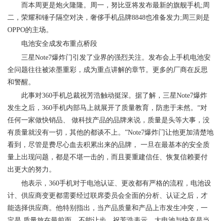
而本周更是炮火隆隆。周一，努比亚将发布最新的旗舰手机;周
二，荣耀和锤子隔空对决，奢侈手机品牌8848也准备发力;周三则是
OPPO的主场。
电池安全成发布重点桥段
三星Note7爆炸门引发了业界的强烈关注。发布会上手机电池安
全问题往往被浓墨重彩，成为重点讲解的章节。更多的厂商在反思
和警醒。
此事对360手机总裁祝芳浩触动挺深。据了解，三星Note7爆炸
发生之后，360手机内部马上就展开了质量教育，防患于未然。“对
任何一家做快销品、 做科技产品的品牌来说，质量是头等大事，没
有质量就没有一切，其他的都谈不上。”Note7爆炸门让他更加清楚地
看到，尽管是费尽心血去积累出来的品牌， 一旦在最基本的安全质
量上出现问题，都是不堪一击的，而且要重建信任、恢复信赖要付
出更大的努力。
他表示，360手机对于电池认证、更改都有严格的流程，电池设
计、供应商变更都需要经过联席委员会全面的分析、认证之后，才
能选择供应商。他特别指出，当产品质量和产品上市发生冲突，一
定是 质量放在最前面，不能让步。祝芳浩表示，大电池与快充是当