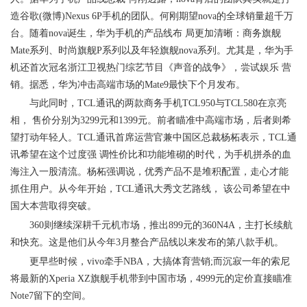
造谷歌(微博)Nexus 6P手机的团队。何刚期望nova的全球销量超千万
台。随着nova诞生，华为手机的产品线布 局更加清晰：商务旗舰
Mate系列、时尚旗舰P系列以及年轻旗舰nova系列。尤其是，华为手
机还首次冠名浙江卫视热门综艺节目《声音的战争》，尝试娱乐 营
销。据悉，华为冲击高端市场的Mate9最快下个月发布。
与此同时，TCL通讯的两款商务手机TCL950与TCL580在京亮
相， 售价分别为3299元和1399元。前者瞄准中高端市场，后者则希
望打动年轻人。TCL通讯首席运营官兼中国区总裁杨柘表示，TCL通
讯希望在这个过度强 调性价比和功能堆砌的时代，为手机拼杀的血
海注入一股清流。杨柘强调说，优秀产品不是堆积配置，走心才能
抓住用户。从今年开始，TCL通讯大秀文艺路线， 该公司希望在中
国大本营取得突破。
360则继续深耕千元机市场，推出899元的360N4A，主打长续航
和快充。这是他们从今年3月整合产品线以来发布的第八款手机。
更早些时候，vivo牵手NBA，大搞体育营销;而沉寂一年的索尼
将最新的Xperia XZ旗舰手机带到中国市场，4999元的定价直接瞄准
Note7留下的空间。